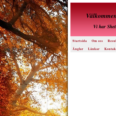
Välkommen 
Vi har
Shet
Startsida
Om oss
Resul
Änglar
Länkar
Kontak