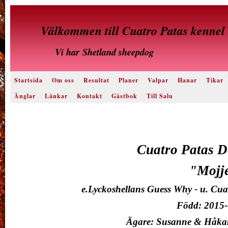
Välkommen till Cuatro Patas kennel
Vi har
Shetland sheepdog
Startsida
Om oss
Resultat
Planer
Valpar
Hanar
Tikar
Änglar
Länkar
Kontakt
Gästbok
Till Salu
Cuatro Patas D
"Mojj
e.Lyckoshellans Guess Why - u. Cu
Född: 2015-
Ägare: Susanne & Håkan