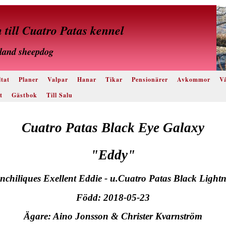
till Cuatro Patas kennel
land sheepdog
tat
Planer
Valpar
Hanar
Tikar
Pensionärer
Avkommor
Vå
t
Gästbok
Till Salu
Cuatro Patas Black Eye Galaxy
"Eddy"
nchiliques Exellent Eddie - u.Cuatro Patas Black Light
Född: 2018-05-23
Ägare: Aino Jonsson & Christer Kvarnström