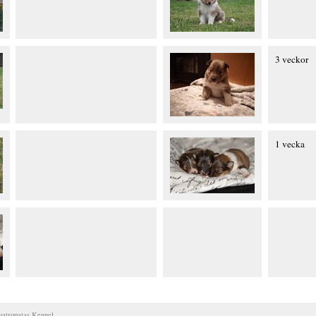
3 veckor
1 vecka
uatropatas
Kennel