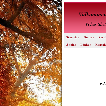
Välkommen 
Vi har
Shet
Startsida
Om oss
Resul
Änglar
Länkar
Kontak
e.A