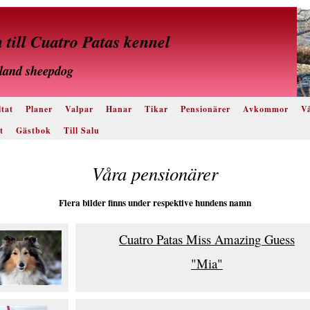
till Cuatro Patas kennel
land sheepdog
tat
Planer
Valpar
Hanar
Tikar
Pensionärer
Avkommor
Vå
t
Gästbok
Till Salu
Våra pensionärer
Flera bilder finns under respektive hundens namn
Cuatro Patas Miss Amazing Guess
"Mia"