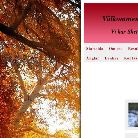
Välkommen 
Vi har
Shet
Startsida
Om oss
Resul
Änglar
Länkar
Kontak